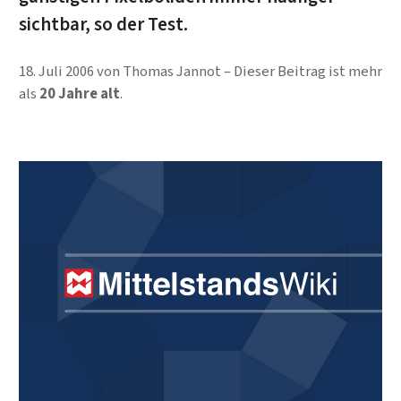
sichtbar, so der Test.
18. Juli 2006
von
Thomas Jannot
Dieser Beitrag ist mehr
als
20 Jahre alt
.