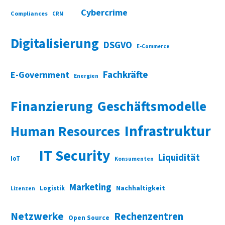
Cybercrime
Compliances
CRM
Digitalisierung
DSGVO
E-Commerce
Fachkräfte
E-Government
Energien
Finanzierung
Geschäftsmodelle
Infrastruktur
Human Resources
IT Security
Liquidität
IoT
Konsumenten
Marketing
Nachhaltigkeit
Logistik
Lizenzen
Netzwerke
Rechenzentren
Open Source