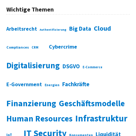
Wichtige Themen
Cloud
Big Data
Arbeitsrecht
Authentifizierung
Cybercrime
Compliances
CRM
Digitalisierung
DSGVO
E-Commerce
Fachkräfte
E-Government
Energien
Finanzierung
Geschäftsmodelle
Infrastruktur
Human Resources
IT Security
Liquidität
IoT
Konsumenten