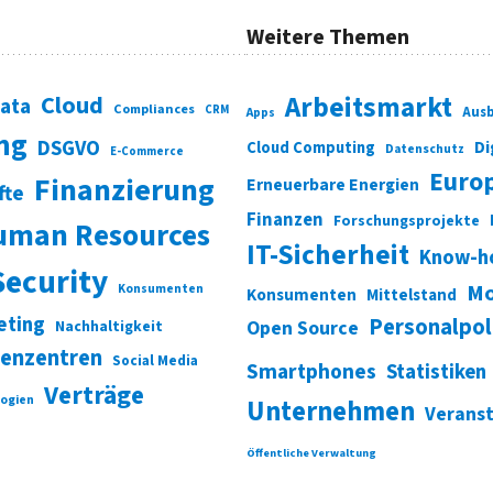
Weitere Themen
Cloud
Arbeitsmarkt
Data
Compliances
CRM
Ausb
Apps
ung
DSGVO
Di
Cloud Computing
Datenschutz
E-Commerce
Euro
Finanzierung
Erneuerbare Energien
fte
Finanzen
Forschungsprojekte
uman Resources
IT-Sicherheit
Know-h
Security
Mo
Konsumenten
Konsumenten
Mittelstand
eting
Personalpol
Open Source
Nachhaltigkeit
enzentren
Social Media
Smartphones
Statistiken
Verträge
ogien
Unternehmen
Verans
Öffentliche Verwaltung