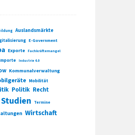
Auslandsmärkte
ildung
gitalisierung
E-Government
pa
Exporte
Fachkräftemangel
Importe
Industrie 4.0
ow
Kommunalverwaltung
bilgeräte
Mobilität
itik
Politik
Recht
Studien
Termine
Wirtschaft
taltungen