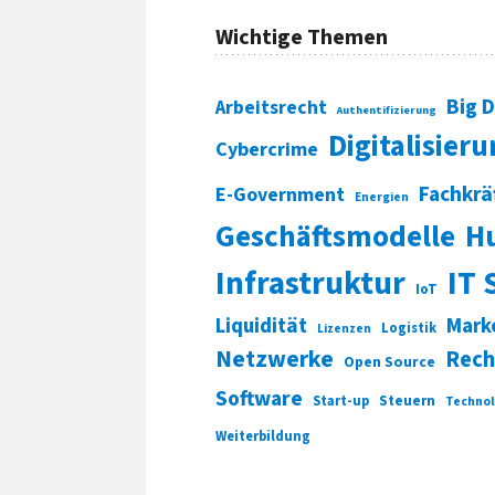
Wichtige Themen
Big 
Arbeitsrecht
Authentifizierung
Digitalisier
Cybercrime
Fachkrä
E-Government
Energien
Geschäftsmodelle
H
Infrastruktur
IT 
IoT
Liquidität
Mark
Logistik
Lizenzen
Netzwerke
Rech
Open Source
Software
Start-up
Steuern
Technol
Weiterbildung