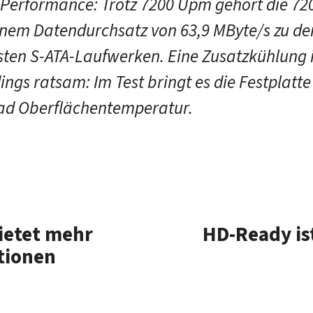
Performance: Trotz 7200 Upm gehört die 72
inem Datendurchsatz von 63,9 MByte/s zu de
esten S-ATA-Laufwerken. Eine Zusatzkühlung i
dings ratsam: Im Test bringt es die Festplatte
ad Oberflächentemperatur.
ietet mehr
HD-Ready ist
tionen