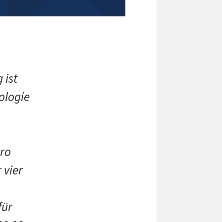
 ist
ologie
pro
 vier
für