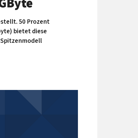
 GByte
tellt. 50 Prozent
yte) bietet diese
s Spitzenmodell