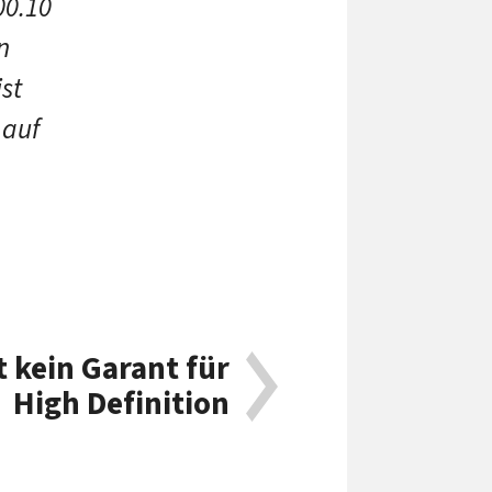
00.10
n
st
 auf
 kein Garant für
High Definition