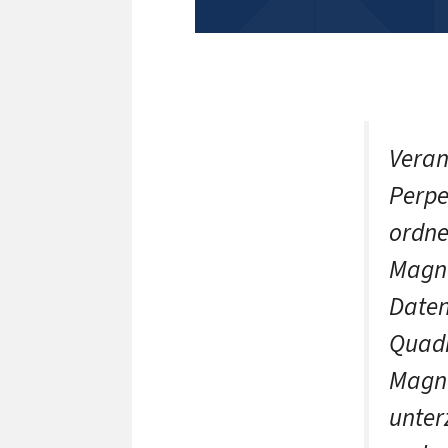
Veran
Perpe
ordne
Magne
Daten
Quadr
Magne
unter