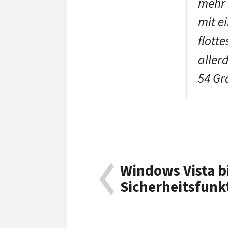
mehr 
mit e
flott
aller
54 Gr
Windows Vista b
Sicherheitsfunk