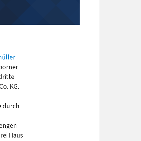
üller
rborner
ritte
Co. KG.
e durch
mengen
rei Haus