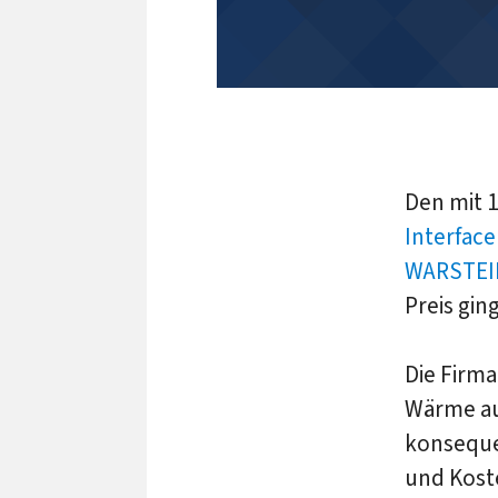
Den mit 1
Interfac
WARSTEIN
Preis gi
Die Firm
Wärme au
konseque
und Kost