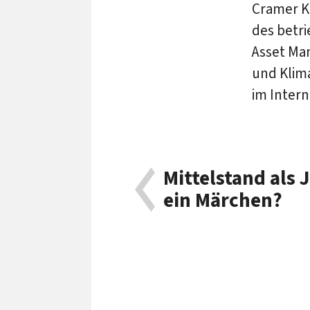
Cramer K
des betr
Asset Ma
und Klima
im Interne
Mittelstand als
ein Märchen?