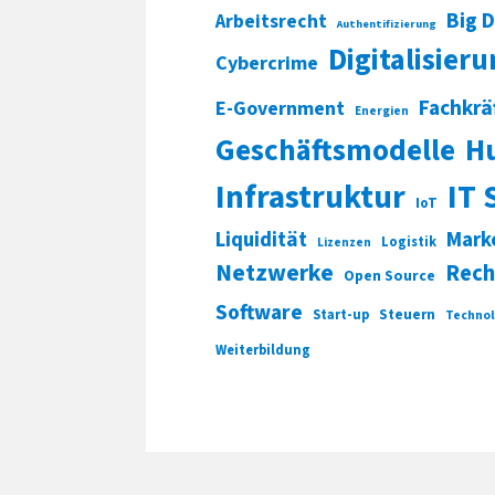
Big 
Arbeitsrecht
Authentifizierung
Digitalisier
Cybercrime
Fachkrä
E-Government
Energien
Geschäftsmodelle
H
Infrastruktur
IT 
IoT
Liquidität
Mark
Logistik
Lizenzen
Netzwerke
Rech
Open Source
Software
Start-up
Steuern
Technol
Weiterbildung