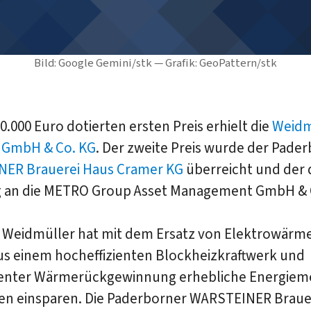
Bild: Google Gemini/stk — Grafik: GeoPattern/stk
0.000 Euro dotierten ersten Preis erhielt die
Weidm
e GmbH & Co. KG
. Der zweite Preis wurde der Pade
ER Brauerei Haus Cramer KG
überreicht und der d
ng an die METRO Group Asset Management GmbH & 
a Weidmüller hat mit dem Ersatz von Elektrowärm
s einem hocheffizienten Blockheizkraftwerk und
nter Wärmerückgewinnung erhebliche Energie
en einsparen. Die Paderborner WARSTEINER Braue