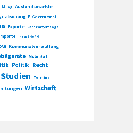
Auslandsmärkte
ildung
gitalisierung
E-Government
pa
Exporte
Fachkräftemangel
Importe
Industrie 4.0
ow
Kommunalverwaltung
bilgeräte
Mobilität
itik
Politik
Recht
Studien
Termine
Wirtschaft
taltungen