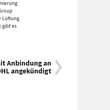
imierung
 Group
r Lüftung
n
gibt es
it Anbindung an
DHL angekündigt