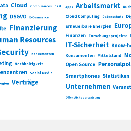
Cloud
Arbeitsmarkt
Data
Compliances
CRM
Ausb
Apps
ung
DSGVO
Di
Cloud Computing
Datenschutz
E-Commerce
Euro
Finanzierung
Erneuerbare Energien
fte
Finanzen
Forschungsprojekte
uman Resources
IT-Sicherheit
Know-h
Security
Mo
Konsumenten
Konsumenten
Mittelstand
eting
Personalpol
Open Source
Nachhaltigkeit
enzentren
Social Media
Smartphones
Statistiken
Verträge
ogien
Unternehmen
Verans
Öffentliche Verwaltung