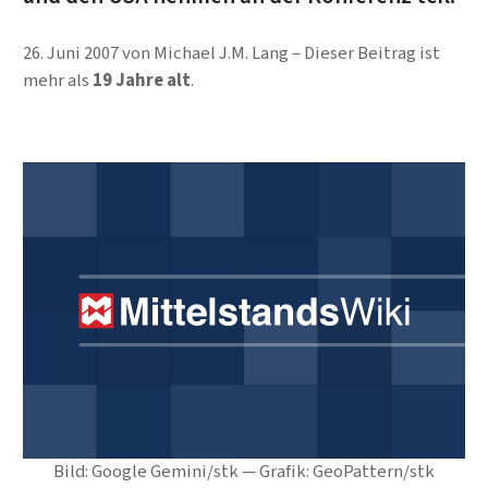
26. Juni 2007
von
Michael J.M. Lang
Dieser Beitrag ist
mehr als
19 Jahre alt
.
Bild: Google Gemini/stk — Grafik: GeoPattern/stk