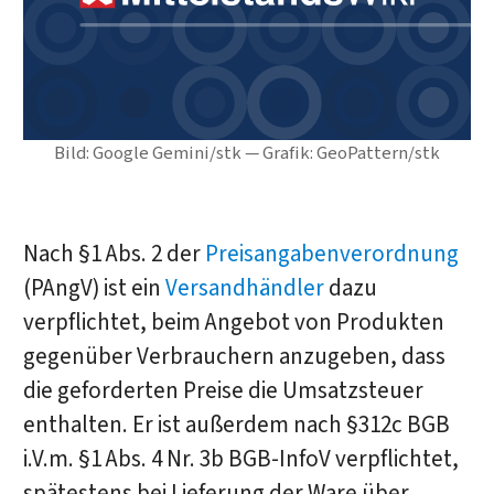
Bild: Google Gemini/stk — Grafik: GeoPattern/stk
Nach §1 Abs. 2 der
Preisangabenverordnung
(PAngV) ist ein
Versandhändler
dazu
verpflichtet, beim Angebot von Produkten
gegenüber Verbrauchern anzugeben, dass
die geforderten Preise die Umsatzsteuer
enthalten. Er ist außerdem nach §312c BGB
i.V.m. §1 Abs. 4 Nr. 3b BGB-InfoV verpflichtet,
spätestens bei Lieferung der Ware über