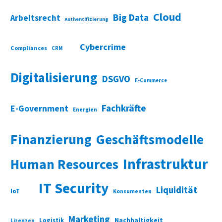
Cloud
Big Data
Arbeitsrecht
Authentifizierung
Cybercrime
Compliances
CRM
Digitalisierung
DSGVO
E-Commerce
Fachkräfte
E-Government
Energien
Finanzierung
Geschäftsmodelle
Infrastruktur
Human Resources
IT Security
Liquidität
IoT
Konsumenten
Marketing
Nachhaltigkeit
Logistik
Lizenzen