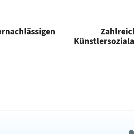
rnachlässigen
Zahlreic
Künstlersozial