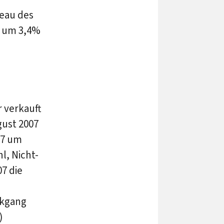
eau des
h um 3,4%
 verkauft
gust 2007
07 um
l, Nicht-
7 die
ckgang
)