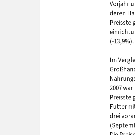
Vorjahr u
deren Ha
Preisste
einricht
(-13,9%).
Im Vergle
Großhande
Nahrungsf
2007 war 
Preisstei
Futtermit
drei vor
(Septembe
Die Preis