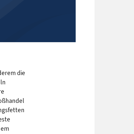
derem die
eln
re
roßhandel
ngsfetten
este
 dem