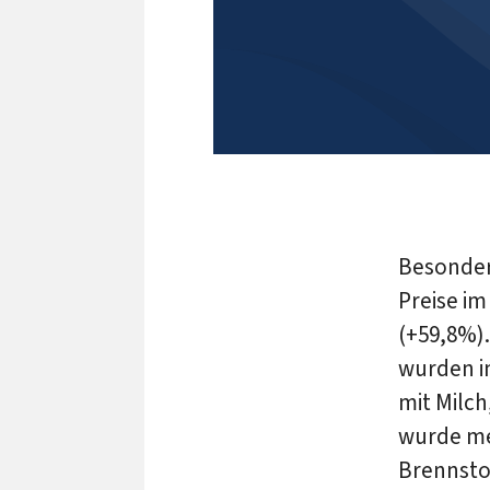
Besonder
Preise i
(+59,8%).
wurden i
mit Milch
wurde meh
Brennsto