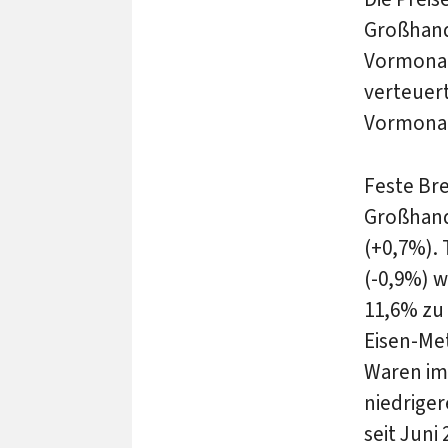
Großhand
Vormonat
verteuer
Vormona
Feste Br
Großhand
(+0,7%).
(-0,9%) w
11,6% zu 
Eisen-Me
Waren im
niedriger
seit Juni