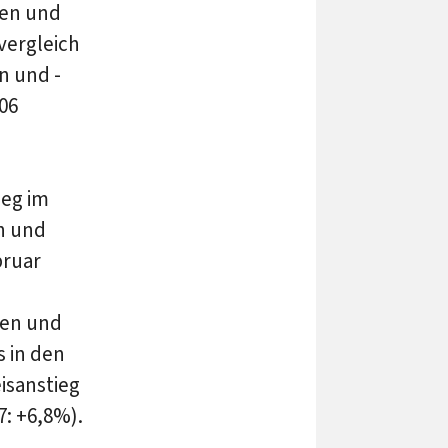
len und
vergleich
n und -
06
ieg im
n und
bruar
ten und
s in den
isanstieg
7: +6,8%).