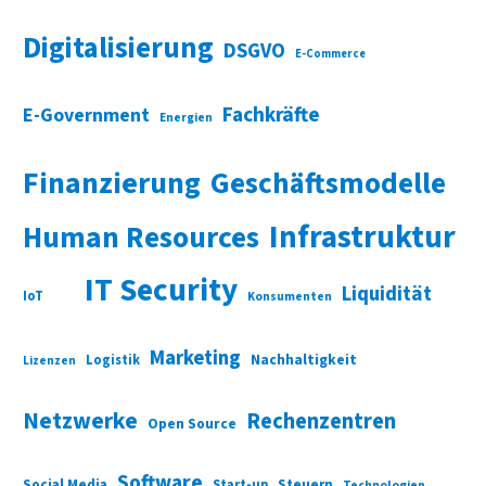
Digitalisierung
DSGVO
E-Commerce
Fachkräfte
E-Government
Energien
Finanzierung
Geschäftsmodelle
Infrastruktur
Human Resources
IT Security
Liquidität
IoT
Konsumenten
Marketing
Nachhaltigkeit
Logistik
Lizenzen
Netzwerke
Rechenzentren
Open Source
Software
Social Media
Start-up
Steuern
Technologien