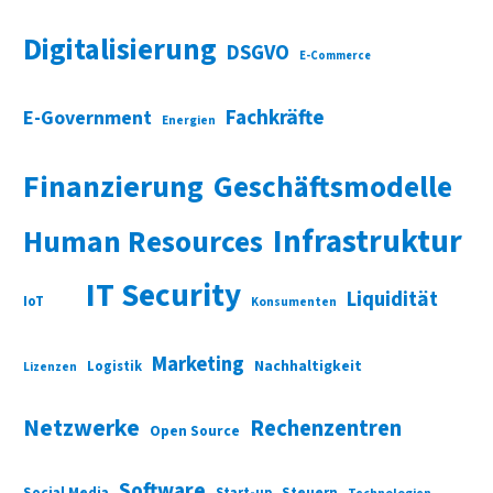
Digitalisierung
DSGVO
E-Commerce
Fachkräfte
E-Government
Energien
Finanzierung
Geschäftsmodelle
Infrastruktur
Human Resources
IT Security
Liquidität
IoT
Konsumenten
Marketing
Nachhaltigkeit
Logistik
Lizenzen
Netzwerke
Rechenzentren
Open Source
Software
Social Media