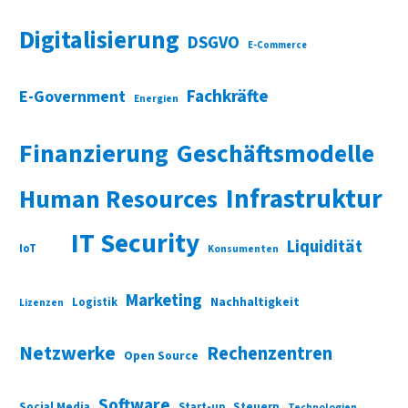
Digitalisierung
DSGVO
E-Commerce
Fachkräfte
E-Government
Energien
Finanzierung
Geschäftsmodelle
Infrastruktur
Human Resources
IT Security
Liquidität
IoT
Konsumenten
Marketing
Nachhaltigkeit
Logistik
Lizenzen
Netzwerke
Rechenzentren
Open Source
Software
Social Media
Start-up
Steuern
Technologien