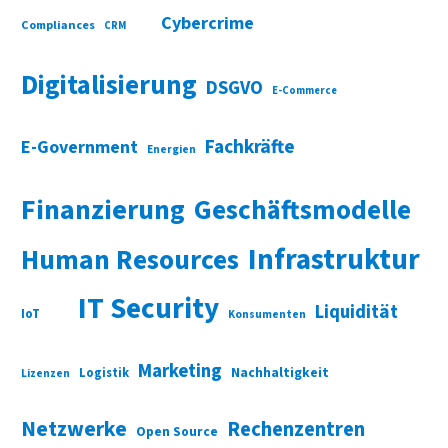
Cybercrime
Compliances
CRM
Digitalisierung
DSGVO
E-Commerce
Fachkräfte
E-Government
Energien
Finanzierung
Geschäftsmodelle
Infrastruktur
Human Resources
IT Security
Liquidität
IoT
Konsumenten
Marketing
Nachhaltigkeit
Logistik
Lizenzen
Netzwerke
Rechenzentren
Open Source