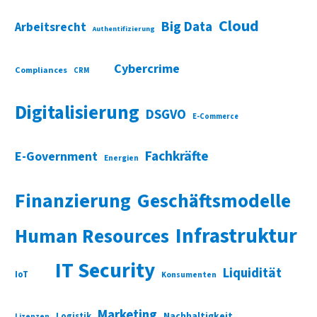
Cloud
Big Data
Arbeitsrecht
Authentifizierung
Cybercrime
Compliances
CRM
Digitalisierung
DSGVO
E-Commerce
Fachkräfte
E-Government
Energien
Finanzierung
Geschäftsmodelle
Infrastruktur
Human Resources
IT Security
Liquidität
IoT
Konsumenten
Marketing
Nachhaltigkeit
Logistik
Lizenzen