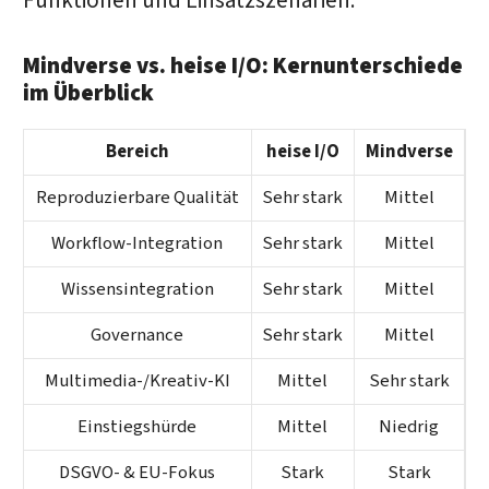
Funktionen und Einsatzszenarien.
Mindverse vs. heise I/O: Kernunterschiede
im Überblick
Bereich
heise I/O
Mindverse
Reproduzierbare Qualität
Sehr stark
Mittel
Workflow-Integration
Sehr stark
Mittel
Wissensintegration
Sehr stark
Mittel
Governance
Sehr stark
Mittel
Multimedia-/Kreativ-KI
Mittel
Sehr stark
Einstiegshürde
Mittel
Niedrig
DSGVO- & EU-Fokus
Stark
Stark