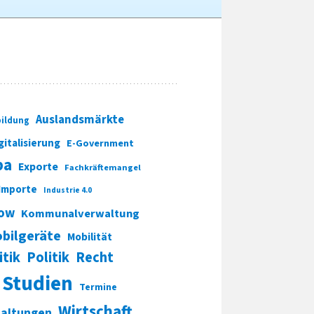
Auslandsmärkte
ildung
gitalisierung
E-Government
pa
Exporte
Fachkräftemangel
Importe
Industrie 4.0
ow
Kommunalverwaltung
bilgeräte
Mobilität
itik
Politik
Recht
Studien
Termine
Wirtschaft
taltungen