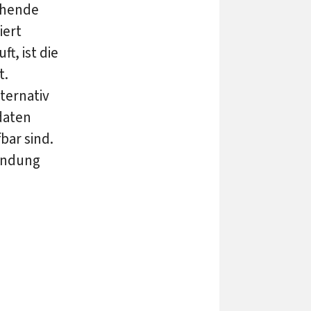
chende
iert
t, ist die
t.
ternativ
daten
bar sind.
endung