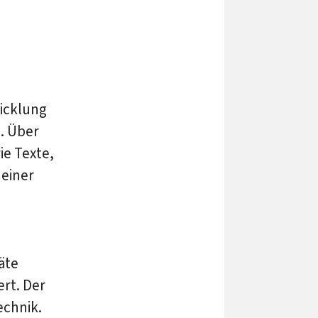
icklung
S
. Über
e Texte,
 einer
äte
rt. Der
echnik.