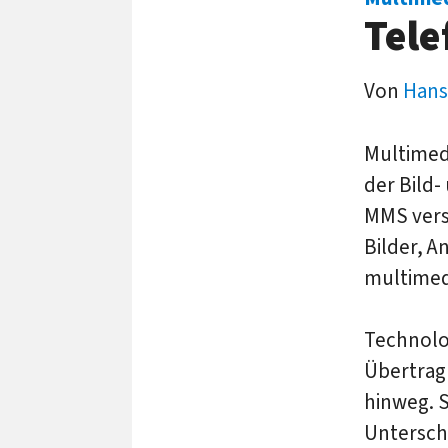
Tele
Von
Hans
Multimed
der Bild
MMS vers
Bilder, A
multimed
Technolo
Übertrag
hinweg. 
Unterschi