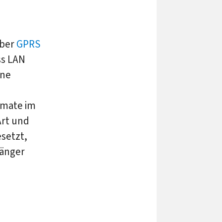
über
GPRS
ss LAN
ene
rmate im
Art und
setzt,
fänger