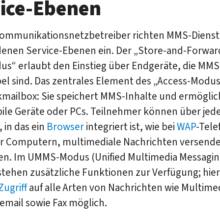
ice-Ebenen
kommunikationsnetzbetreiber richten MMS-Dienste
denen Service-Ebenen ein. Der „Store-and-Forwar
us“ erlaubt den Einstieg über Endgeräte, die MMS
l sind. Das zentrales Element des „Access-Modus“
mailbox: Sie speichert MMS-Inhalte und ermöglic
ile Geräte oder PCs. Teilnehmer können über jed
 in das ein
Browser
integriert ist, wie bei
WAP
-Tele
r Computern, multimediale Nachrichten versend
n. Im UMMS-Modus (Unified Multimedia Messagin
stehen zusätzliche Funktionen zur Verfügung; hier 
Zugriff
auf alle Arten von Nachrichten wie Multimed
cemail sowie Fax möglich.