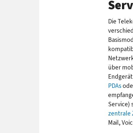
Serv
Die Tele
verschie
Basismod
kompatibe
Netzwerk
über mob
Endgerät,
PDAs
ode
empfange
Service) 
zentrale 
Mail, Voi