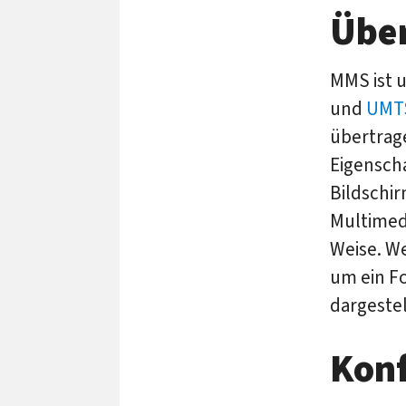
Übe
MMS ist 
und
UMT
übertrag
Eigensch
Bildschi
Multimed
Weise. W
um ein F
dargeste
Konf