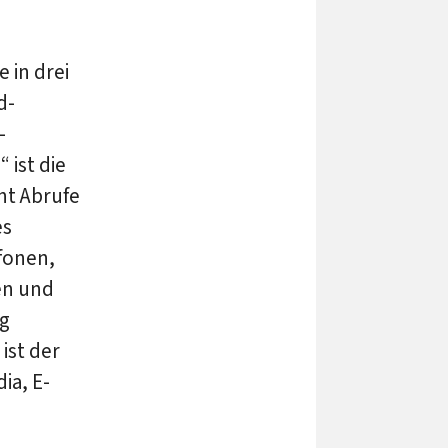
 in drei
d-
-
 ist die
ht Abrufe
es
fonen,
en und
g
ist der
ia, E-