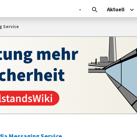
Aktuell
g Service
ia Messaging Service