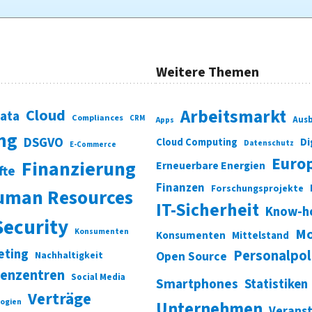
Weitere Themen
Cloud
Arbeitsmarkt
Data
Compliances
CRM
Ausb
Apps
ung
DSGVO
Di
Cloud Computing
Datenschutz
E-Commerce
Euro
Finanzierung
Erneuerbare Energien
fte
Finanzen
Forschungsprojekte
uman Resources
IT-Sicherheit
Know-h
Security
Mo
Konsumenten
Konsumenten
Mittelstand
eting
Personalpol
Open Source
Nachhaltigkeit
enzentren
Social Media
Smartphones
Statistiken
Verträge
ogien
Unternehmen
Verans