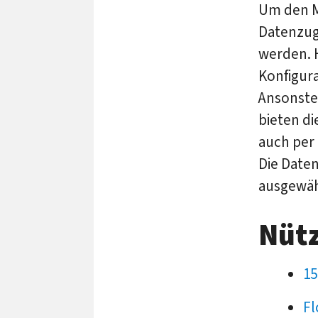
Um den M
Datenzuga
werden. H
Konfigur
Ansonsten
bieten di
auch per 
Die Date
ausgewäh
Nütz
15
Fl