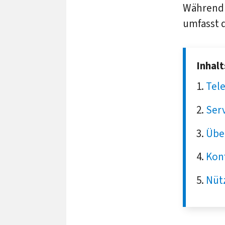
Während 
umfasst 
Inhal
Tele
Ser
Übe
Kon
Nütz