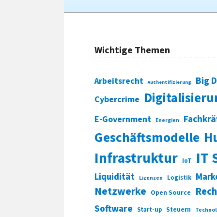
Wichtige Themen
Big 
Arbeitsrecht
Authentifizierung
Digitalisier
Cybercrime
Fachkrä
E-Government
Energien
Geschäftsmodelle
H
Infrastruktur
IT 
IoT
Liquidität
Mark
Logistik
Lizenzen
Netzwerke
Rech
Open Source
Software
Start-up
Steuern
Technol