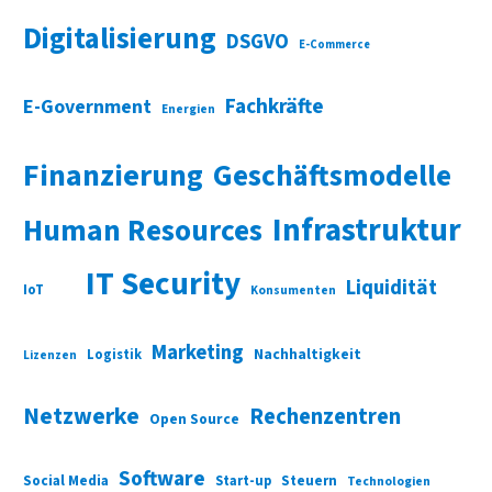
Digitalisierung
DSGVO
E-Commerce
Fachkräfte
E-Government
Energien
Finanzierung
Geschäftsmodelle
Infrastruktur
Human Resources
IT Security
Liquidität
IoT
Konsumenten
Marketing
Nachhaltigkeit
Logistik
Lizenzen
Netzwerke
Rechenzentren
Open Source
Software
Social Media
Start-up
Steuern
Technologien