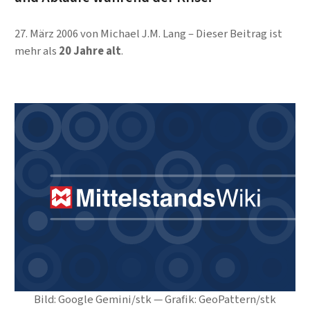
27. März 2006
von
Michael J.M. Lang
Dieser Beitrag ist
mehr als
20 Jahre alt
.
Bild: Google Gemini/stk — Grafik: GeoPattern/stk