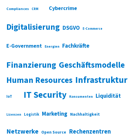
Cybercrime
Compliances
CRM
Digitalisierung
DSGVO
E-Commerce
Fachkräfte
E-Government
Energien
Finanzierung
Geschäftsmodelle
Infrastruktur
Human Resources
IT Security
Liquidität
IoT
Konsumenten
Marketing
Nachhaltigkeit
Logistik
Lizenzen
Netzwerke
Rechenzentren
Open Source