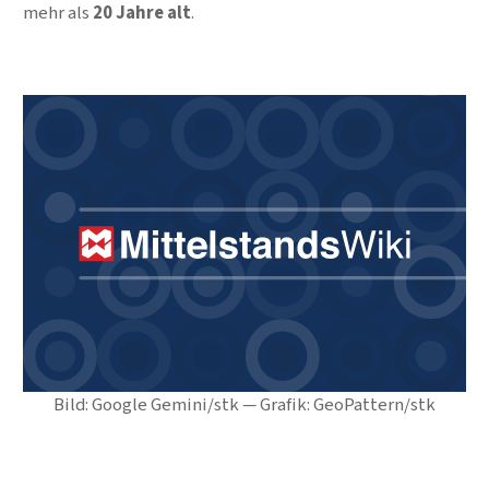
mehr als
20 Jahre alt
.
Bild: Google Gemini/stk — Grafik: GeoPattern/stk