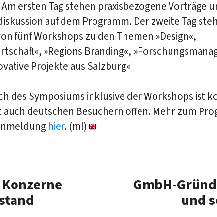
. Am ersten Tag stehen praxisbezogene Vorträge u
iskussion auf dem Programm. Der zweite Tag steh
von fünf Workshops zu den Themen »Design«,
irtschaft«, »Regions Branding«, »Forschungsman
vative Projekte aus Salzburg«
ch des Symposiums inklusive der Workshops ist k
t auch deutschen Besuchern offen. Mehr zum Pr
 Anmeldung
hier
. (ml)
t Konzerne
GmbH-Gründun
lstand
und s