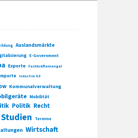
Auslandsmärkte
ildung
gitalisierung
E-Government
pa
Exporte
Fachkräftemangel
Importe
Industrie 4.0
ow
Kommunalverwaltung
bilgeräte
Mobilität
itik
Politik
Recht
Studien
Termine
Wirtschaft
taltungen