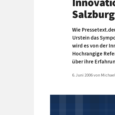
Innovati
Salzburg
Wie Pressetext.deu
Urstein das Sympo
wird es von der I
Hochrangige Refer
über ihre Erfahr
6. Juni 2006
von
Michael