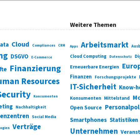
Weitere Themen
Cloud
Arbeitsmarkt
Data
Compliances
CRM
Ausb
Apps
ung
DSGVO
Di
Cloud Computing
Datenschutz
E-Commerce
Euro
Finanzierung
Erneuerbare Energien
fte
Finanzen
Forschungsprojekte
uman Resources
IT-Sicherheit
Know-h
Security
Mo
Konsumenten
Konsumenten
Mittelstand
eting
Personalpol
Open Source
Nachhaltigkeit
enzentren
Social Media
Smartphones
Statistiken
Verträge
ogien
Unternehmen
Verans