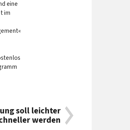
nd eine
t im
agement«
ostenlos
ogramm
g soll leichter
chneller werden