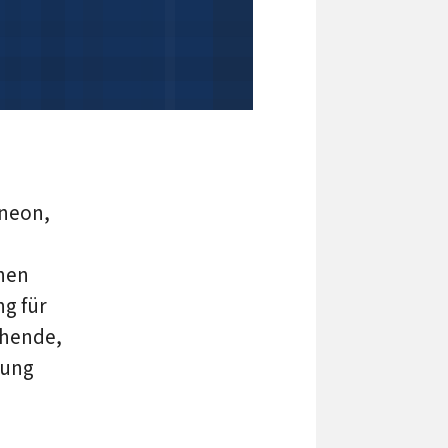
ineon,
onen
ng für
chende,
lung