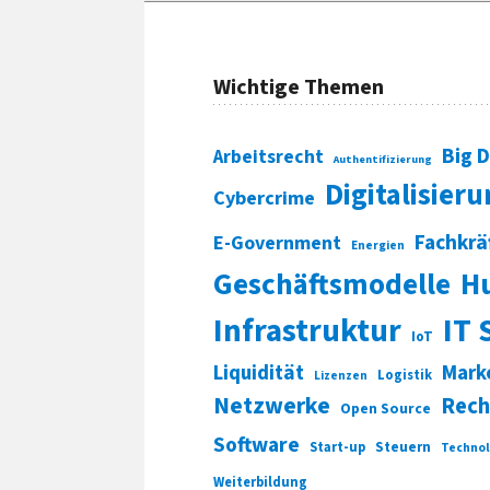
Wichtige Themen
Big 
Arbeitsrecht
Authentifizierung
Digitalisier
Cybercrime
Fachkrä
E-Government
Energien
Geschäftsmodelle
H
Infrastruktur
IT 
IoT
Liquidität
Mark
Logistik
Lizenzen
Netzwerke
Rech
Open Source
Software
Start-up
Steuern
Technol
Weiterbildung