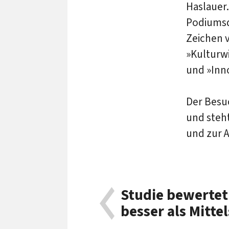
Haslauer
Podiumsd
Zeichen 
»Kulturw
und »Inno
Der Besu
und steh
und zur
Studie bewerte
besser als Mitte