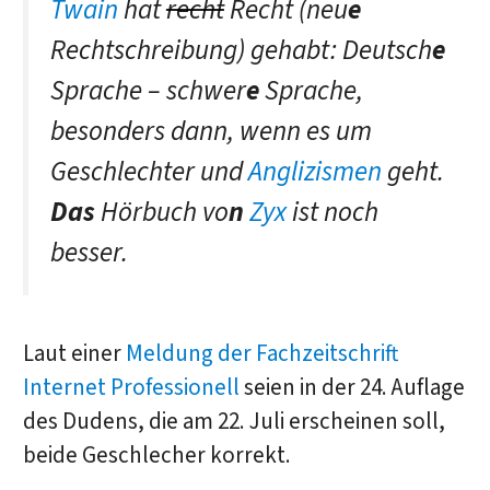
Twain
hat
recht
Recht (neu
e
Rechtschreibung) gehabt: Deutsch
e
Sprache – schwer
e
Sprache,
besonders dann, wenn es um
Geschlechter und
Anglizismen
geht.
Das
Hörbuch vo
n
Zyx
ist noch
besser.
Laut einer
Meldung der Fachzeitschrift
Internet Professionell
seien in der 24. Auflage
des Dudens, die am 22. Juli erscheinen soll,
beide Geschlecher korrekt.