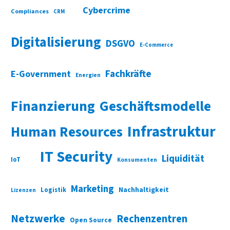
Cybercrime
Compliances
CRM
Digitalisierung
DSGVO
E-Commerce
Fachkräfte
E-Government
Energien
Finanzierung
Geschäftsmodelle
Infrastruktur
Human Resources
IT Security
Liquidität
IoT
Konsumenten
Marketing
Nachhaltigkeit
Logistik
Lizenzen
Netzwerke
Rechenzentren
Open Source