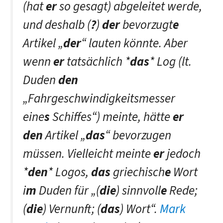
(hat
er
so gesagt) abgeleitet werde,
und deshalb (
?
)
der
bevorzugt
e
Artikel „
der
“ lauten könnte. Aber
wenn
er
tatsächlich *
das
* Log (lt.
Duden
den
„Fahrgeschwindigkeitsmesser
eine
s
Schiffes“) meinte, hätte
er
den
Artikel „
das
“ bevorzugen
müssen. Vielleicht meinte
er
jedoch
*
den
* Logos,
das
griechisch
e
Wort
i
m
Duden für „(
die
) sinnvoll
e
Rede;
(
die
) Vernunft; (
das
) Wort“.
Mark