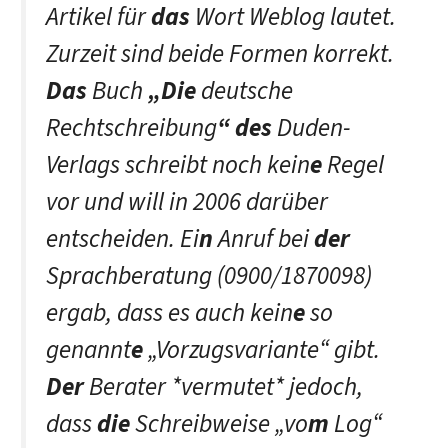
Artikel für
das
Wort Weblog lautet.
Zurzeit sind beide Formen korrekt.
Das
Buch
„Die
deutsche
Rechtschreibung
“ des
Duden-
Verlags schreibt noch kein
e
Regel
vor und will in 2006 darüber
entscheiden. Ei
n
Anruf bei
der
Sprachberatung (0900/1870098)
ergab, dass es auch kein
e
so
genannt
e
„Vorzugsvariante“ gibt.
Der
Berater *vermutet* jedoch,
dass
die
Schreibweise „vo
m
Log“