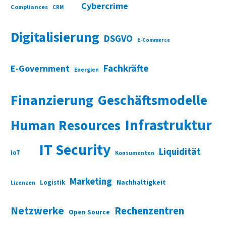
Cybercrime
Compliances
CRM
Digitalisierung
DSGVO
E-Commerce
Fachkräfte
E-Government
Energien
Finanzierung
Geschäftsmodelle
Infrastruktur
Human Resources
IT Security
Liquidität
IoT
Konsumenten
Marketing
Nachhaltigkeit
Logistik
Lizenzen
Netzwerke
Rechenzentren
Open Source