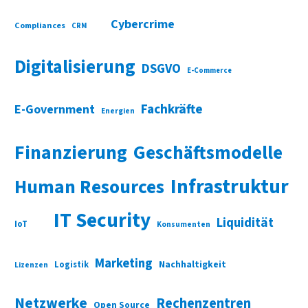
Cybercrime
Compliances
CRM
Digitalisierung
DSGVO
E-Commerce
Fachkräfte
E-Government
Energien
Finanzierung
Geschäftsmodelle
Infrastruktur
Human Resources
IT Security
Liquidität
IoT
Konsumenten
Marketing
Nachhaltigkeit
Logistik
Lizenzen
Netzwerke
Rechenzentren
Open Source