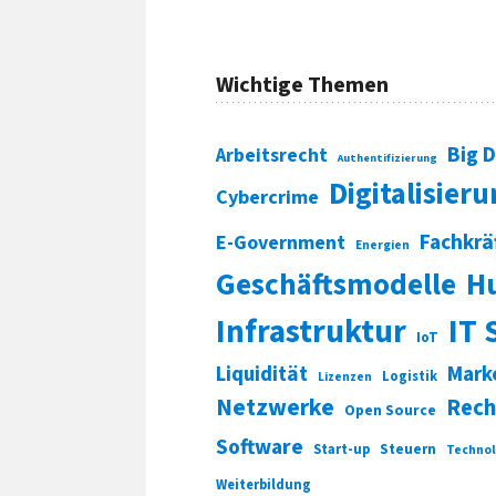
Wichtige Themen
Big 
Arbeitsrecht
Authentifizierung
Digitalisier
Cybercrime
Fachkrä
E-Government
Energien
Geschäftsmodelle
H
Infrastruktur
IT 
IoT
Liquidität
Mark
Logistik
Lizenzen
Netzwerke
Rech
Open Source
Software
Start-up
Steuern
Technol
Weiterbildung