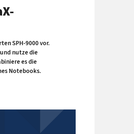
aX-
rten SPH-9000 vor.
 und nutze die
iniere es die
nes Notebooks.