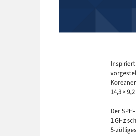
Inspirier
vorgestel
Koreaner
14,3 × 9,2
Der SPH-
1 GHz sc
5-zöllige