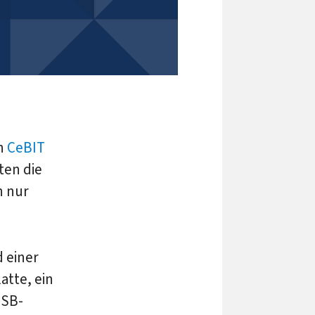
en
CeBIT
ten die
n nur
 einer
atte, ein
USB-