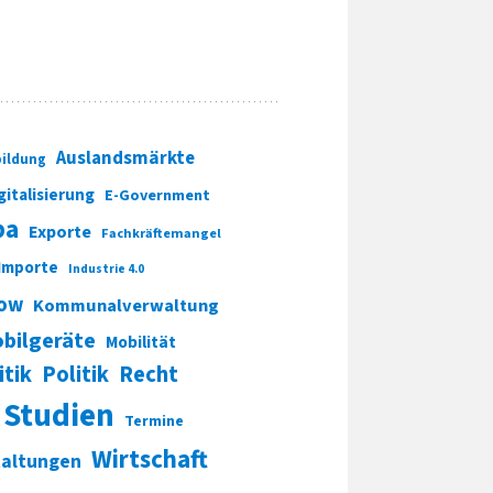
Auslandsmärkte
ildung
gitalisierung
E-Government
pa
Exporte
Fachkräftemangel
Importe
Industrie 4.0
ow
Kommunalverwaltung
bilgeräte
Mobilität
itik
Politik
Recht
Studien
Termine
Wirtschaft
taltungen