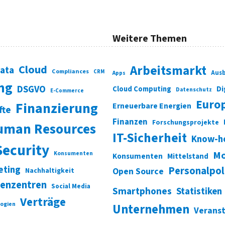
Weitere Themen
Cloud
Arbeitsmarkt
Data
Compliances
CRM
Ausb
Apps
ung
DSGVO
Di
Cloud Computing
Datenschutz
E-Commerce
Euro
Finanzierung
Erneuerbare Energien
fte
Finanzen
Forschungsprojekte
uman Resources
IT-Sicherheit
Know-h
Security
Mo
Konsumenten
Konsumenten
Mittelstand
eting
Personalpol
Open Source
Nachhaltigkeit
enzentren
Social Media
Smartphones
Statistiken
Verträge
ogien
Unternehmen
Verans