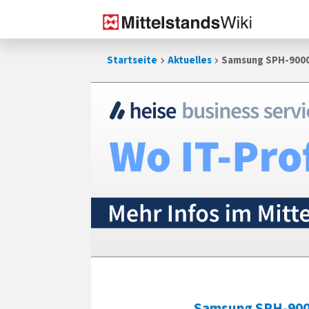
Zum
Startseite
Aktuelles
Samsung SPH-9000:
Inhalt
springen
Samsung SPH-90