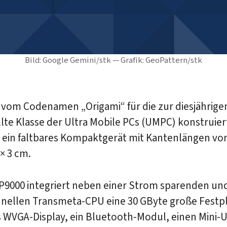
Bild: Google Gemini/stk — Grafik: GeoPattern/stk
t vom Codenamen „Origami“ für die zur diesjährig
lte Klasse der Ultra Mobile PCs (UMPC) konstruier
 ein faltbares Kompaktgerät mit Kantenlängen vo
 × 3 cm.
P9000 integriert neben einer Strom sparenden und
hnellen Transmeta-CPU eine 30 GByte große Festpl
s WVGA-Display, ein Bluetooth-Modul, einen Mini-