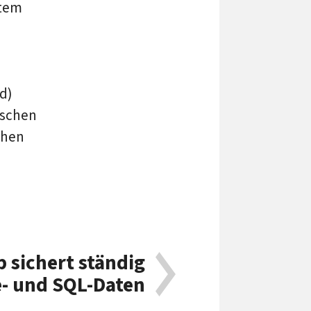
stem
d)
ischen
chen
 sichert ständig
- und SQL-Daten