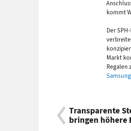
Anschlus
kommt Wi
Der SPH-P
verbreit
konzipier
Markt ko
Regalen z
Samsun
Transparente S
bringen höhere