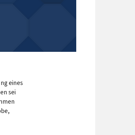
ng eines
en sei
ommen
bbe,