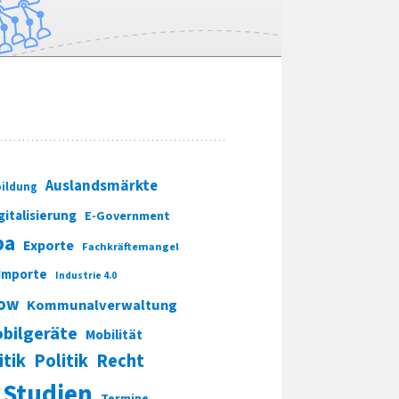
Auslandsmärkte
ildung
gitalisierung
E-Government
pa
Exporte
Fachkräftemangel
Importe
Industrie 4.0
ow
Kommunalverwaltung
bilgeräte
Mobilität
itik
Politik
Recht
Studien
Termine