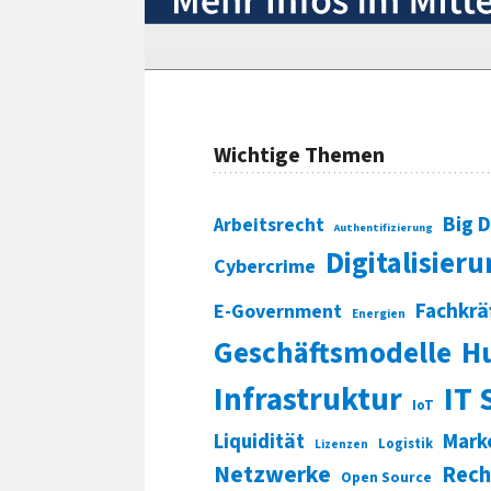
Wichtige Themen
Big 
Arbeitsrecht
Authentifizierung
Digitalisier
Cybercrime
Fachkrä
E-Government
Energien
Geschäftsmodelle
H
Infrastruktur
IT 
IoT
Liquidität
Mark
Logistik
Lizenzen
Netzwerke
Rech
Open Source