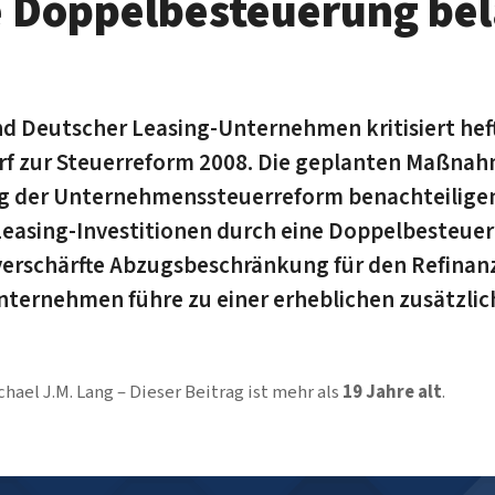
 Doppelbesteuerung bel
 Deutscher Leasing-Unternehmen kritisiert hef
f zur Steuerreform 2008. Die geplanten Maßnah
g der Unternehmenssteuerreform benachteilige
Leasing-Investitionen durch eine Doppelbesteue
 verschärfte Abzugsbeschränkung für den Refina
nternehmen führe zu einer erheblichen zusätzli
chael J.M. Lang
Dieser Beitrag ist mehr als
19 Jahre alt
.