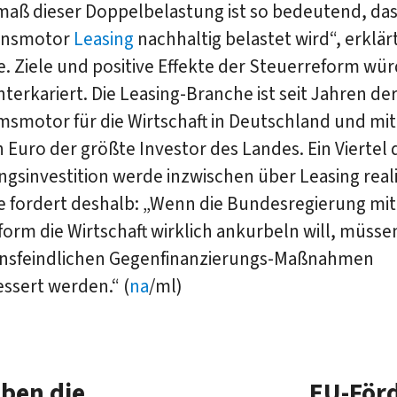
maß dieser Doppelbelastung ist so bedeutend, das
ionsmotor
Leasing
nachhaltig belastet wird“, erklär
. Ziele und positive Effekte der Steuerreform wü
terkariert. Die Leasing-Branche ist seit Jahren de
smotor für die Wirtschaft in Deutschland und mit
n Euro der größte Investor des Landes. Ein Viertel 
gsinvestition werde inzwischen über Leasing reali
 fordert deshalb: „Wenn die Bundesregierung mit
orm die Wirtschaft wirklich ankurbeln will, müsse
ionsfeindlichen Gegenfinanzierungs-Maßnahmen
ssert werden.“ (
na
/ml)
iben die
EU-Förd