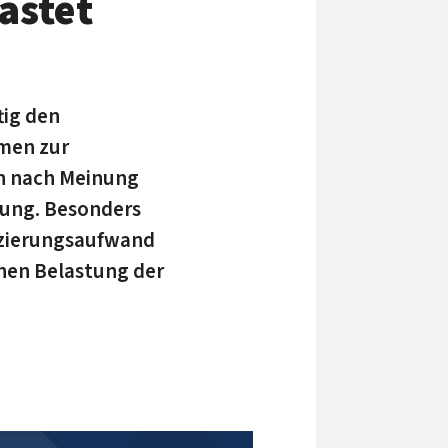
astet
tig den
men zur
n nach Meinung
rung. Besonders
nzierungsaufwand
chen Belastung der