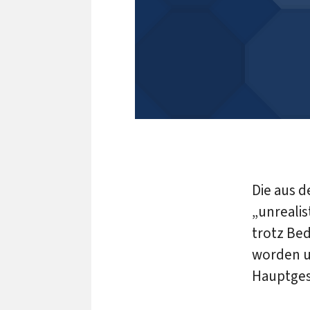
Die aus 
„unrealis
trotz Be
worden u
Hauptges