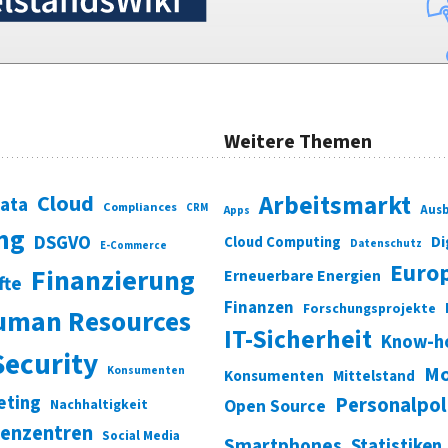
Weitere Themen
Cloud
Arbeitsmarkt
Data
Compliances
CRM
Ausb
Apps
ung
DSGVO
Di
Cloud Computing
Datenschutz
E-Commerce
Euro
Finanzierung
Erneuerbare Energien
fte
Finanzen
Forschungsprojekte
uman Resources
IT-Sicherheit
Know-h
Security
Mo
Konsumenten
Konsumenten
Mittelstand
eting
Personalpol
Open Source
Nachhaltigkeit
enzentren
Social Media
Smartphones
Statistiken