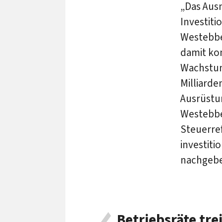
„Das Aus
Investit
Westebbe
damit kon
Wachstum
Milliarde
Ausrüstun
Westebbe
Steuerref
investit
nachgebe
Betriebsräte tre