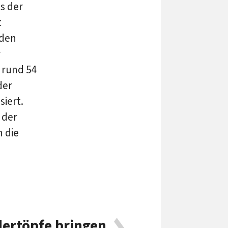
s der
t
rden
r
 rund 54
der
siert.
 der
n die
ertöpfe bringen