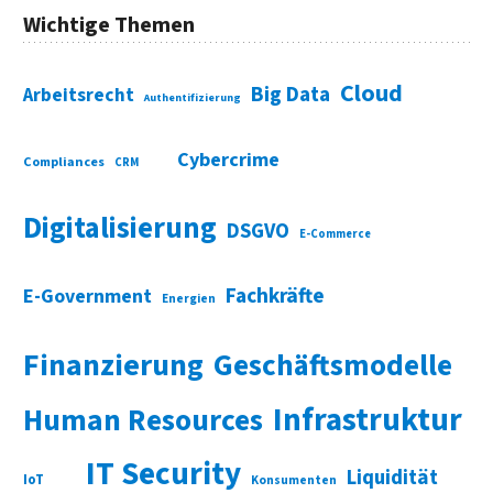
Wichtige Themen
Cloud
Big Data
Arbeitsrecht
Authentifizierung
Cybercrime
Compliances
CRM
Digitalisierung
DSGVO
E-Commerce
Fachkräfte
E-Government
Energien
Finanzierung
Geschäftsmodelle
Infrastruktur
Human Resources
IT Security
Liquidität
IoT
Konsumenten