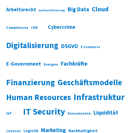
Cloud
Big Data
Arbeitsrecht
Authentifizierung
Cybercrime
Compliances
CRM
Digitalisierung
DSGVO
E-Commerce
Fachkräfte
E-Government
Energien
Finanzierung
Geschäftsmodelle
Infrastruktur
Human Resources
IT Security
Liquidität
IoT
Konsumenten
Marketing
Nachhaltigkeit
Logistik
Lizenzen