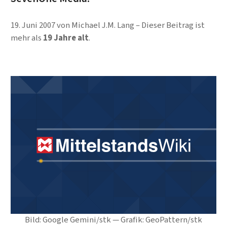
19. Juni 2007
von
Michael J.M. Lang
Dieser Beitrag ist
mehr als
19 Jahre alt
.
Bild: Google Gemini/stk — Grafik: GeoPattern/stk