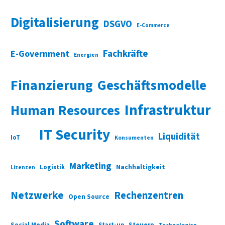
Digitalisierung
DSGVO
E-Commerce
Fachkräfte
E-Government
Energien
Finanzierung
Geschäftsmodelle
Infrastruktur
Human Resources
IT Security
Liquidität
IoT
Konsumenten
Marketing
Nachhaltigkeit
Logistik
Lizenzen
Netzwerke
Rechenzentren
Open Source
Software
Social Media
Start-up
Steuern