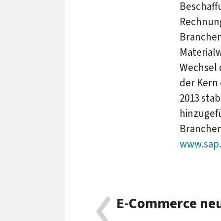
Beschaffu
Rechnung
Branchen
Materialw
Wechsel 
der Kern 
2013 sta
hinzugef
Branchen
www.sap.
E-Commerce neu