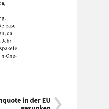
ce,
ng,
Release-
en, da
m Jahr
gspakete
-in-One-
nquote in der EU
gesunken