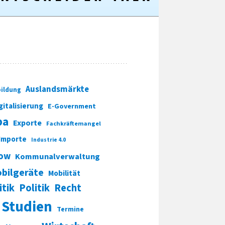
Auslandsmärkte
ildung
gitalisierung
E-Government
pa
Exporte
Fachkräftemangel
Importe
Industrie 4.0
ow
Kommunalverwaltung
bilgeräte
Mobilität
itik
Politik
Recht
Studien
Termine