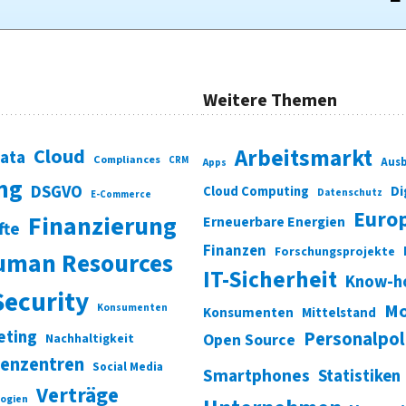
Weitere Themen
Cloud
Arbeitsmarkt
Data
Compliances
CRM
Ausb
Apps
ung
DSGVO
Di
Cloud Computing
Datenschutz
E-Commerce
Euro
Finanzierung
Erneuerbare Energien
fte
Finanzen
Forschungsprojekte
uman Resources
IT-Sicherheit
Know-h
Security
Mo
Konsumenten
Konsumenten
Mittelstand
eting
Personalpol
Open Source
Nachhaltigkeit
enzentren
Social Media
Smartphones
Statistiken
Verträge
ogien