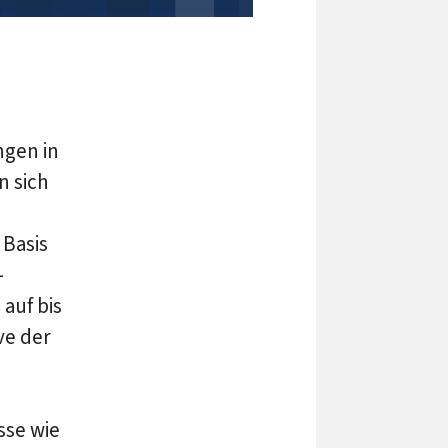
ngen in
n sich
 Basis
-
auf bis
ve der
sse wie