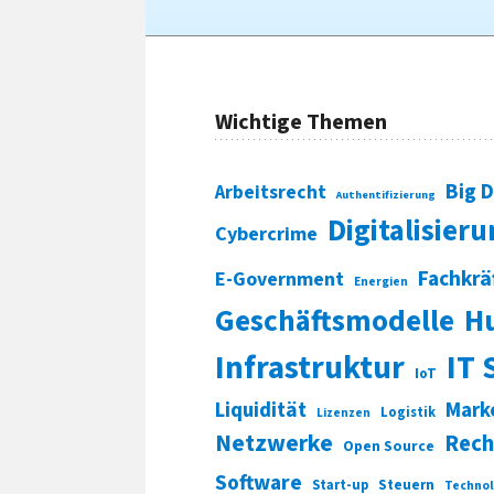
Wichtige Themen
Big 
Arbeitsrecht
Authentifizierung
Digitalisier
Cybercrime
Fachkrä
E-Government
Energien
Geschäftsmodelle
H
Infrastruktur
IT 
IoT
Liquidität
Mark
Logistik
Lizenzen
Netzwerke
Rech
Open Source
Software
Start-up
Steuern
Technol