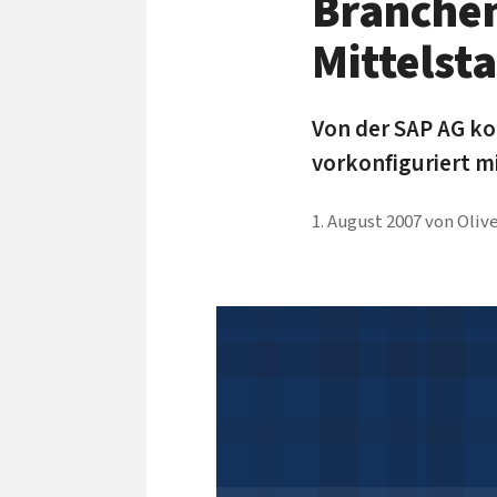
Branchen
Mittelst
Von der SAP AG k
vorkonfiguriert m
1. August 2007
von
Oliv