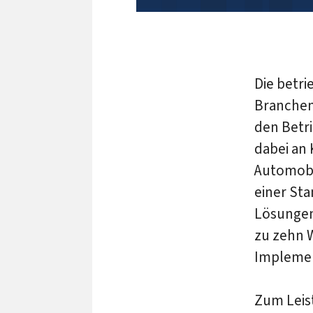
Die betri
Branchen
den Betri
dabei an 
Automobil
einer Sta
Lösungen 
zu zehn W
Implemen
Zum Leis