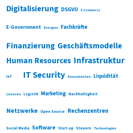
Digitalisierung
DSGVO
E-Commerce
Fachkräfte
E-Government
Energien
Finanzierung
Geschäftsmodelle
Infrastruktur
Human Resources
IT Security
Liquidität
IoT
Konsumenten
Marketing
Nachhaltigkeit
Logistik
Lizenzen
Netzwerke
Rechenzentren
Open Source
Software
Social Media
Start-up
Steuern
Technologien