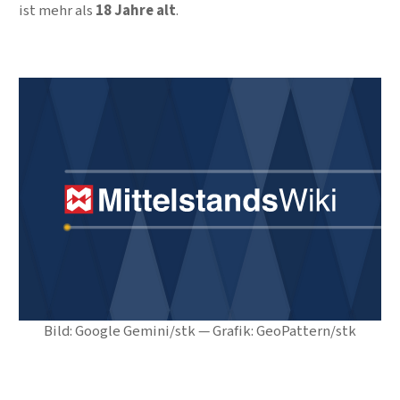
ist mehr als
18 Jahre alt
.
Bild: Google Gemini/stk — Grafik: GeoPattern/stk