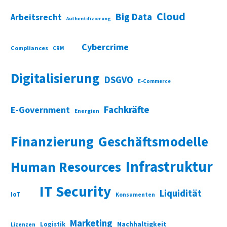
Cloud
Big Data
Arbeitsrecht
Authentifizierung
Cybercrime
Compliances
CRM
Digitalisierung
DSGVO
E-Commerce
Fachkräfte
E-Government
Energien
Finanzierung
Geschäftsmodelle
Infrastruktur
Human Resources
IT Security
Liquidität
IoT
Konsumenten
Marketing
Nachhaltigkeit
Logistik
Lizenzen