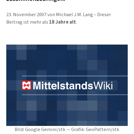
23. November 2007
von
Michael J.M. Lang
Dieser
Beitrag ist mehr als
18 Jahre alt
.
Bild: Google Gemini/stk — Grafik: GeoPattern/stk