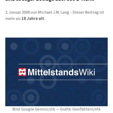
2. Januar 2008
von
Michael J.M. Lang
Dieser Beitrag ist
mehr als
18 Jahre alt
.
Bild: Google Gemini/stk — Grafik: GeoPattern/stk