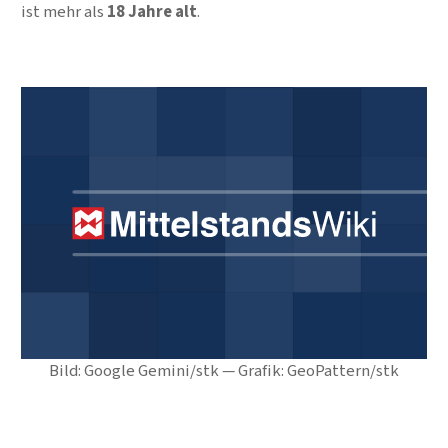
ist mehr als
18 Jahre alt
.
Bild: Google Gemini/stk — Grafik: GeoPattern/stk