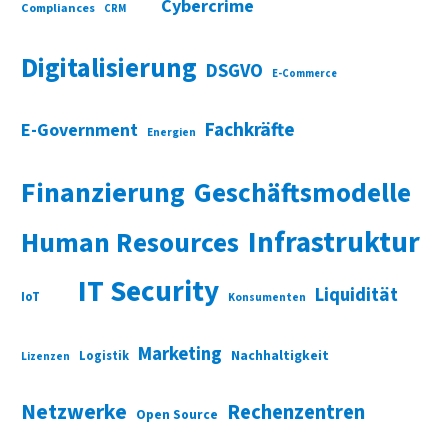
Cybercrime
Compliances
CRM
Digitalisierung
DSGVO
E-Commerce
Fachkräfte
E-Government
Energien
Finanzierung
Geschäftsmodelle
Infrastruktur
Human Resources
IT Security
Liquidität
IoT
Konsumenten
Marketing
Nachhaltigkeit
Logistik
Lizenzen
Netzwerke
Rechenzentren
Open Source