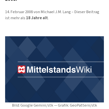
14. Februar 2008
von
Michael J.M. Lang
Dieser Beitrag
ist mehr als
18 Jahre alt
.
Bild: Google Gemini/stk — Grafik: GeoPattern/stk