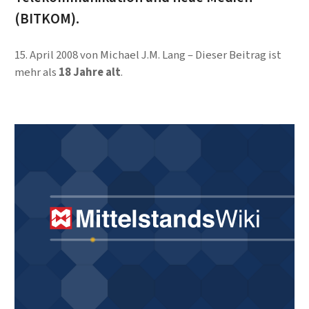
(BITKOM).
15. April 2008
von
Michael J.M. Lang
Dieser Beitrag ist
mehr als
18 Jahre alt
.