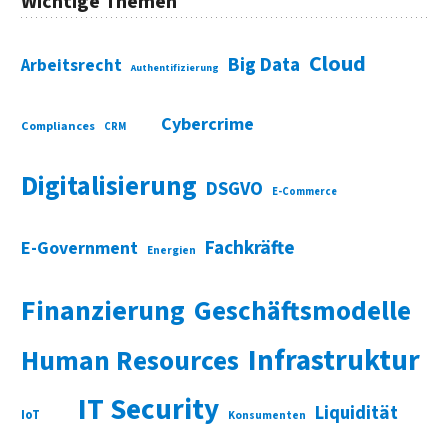
Wichtige Themen
Cloud
Big Data
Arbeitsrecht
Authentifizierung
Cybercrime
Compliances
CRM
Digitalisierung
DSGVO
E-Commerce
Fachkräfte
E-Government
Energien
Finanzierung
Geschäftsmodelle
Infrastruktur
Human Resources
IT Security
Liquidität
IoT
Konsumenten