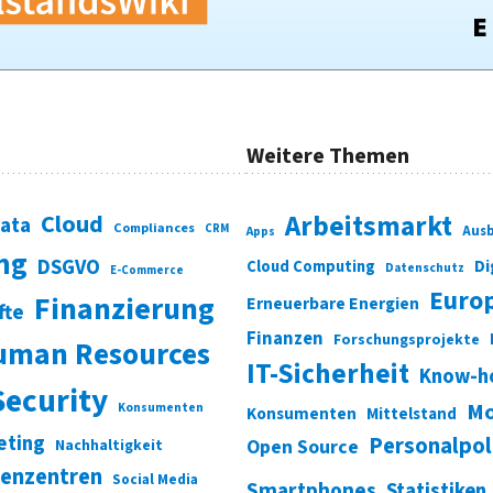
Weitere Themen
Cloud
Arbeitsmarkt
Data
Compliances
CRM
Ausb
Apps
ung
DSGVO
Di
Cloud Computing
Datenschutz
E-Commerce
Euro
Finanzierung
Erneuerbare Energien
fte
Finanzen
Forschungsprojekte
uman Resources
IT-Sicherheit
Know-h
Security
Mo
Konsumenten
Konsumenten
Mittelstand
eting
Personalpol
Open Source
Nachhaltigkeit
enzentren
Social Media
Smartphones
Statistiken