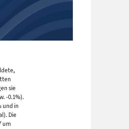
ldete,
tten
en sie
. -0.1%).
% und in
l). Die
7 um