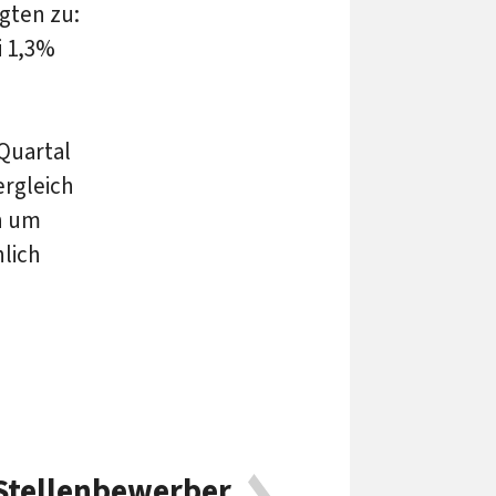
gten zu:
i 1,3%
 Quartal
rgleich
en um
nlich
Stellenbewerber