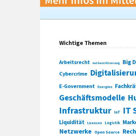
Wichtige Themen
Big 
Arbeitsrecht
Authentifizierung
Digitalisier
Cybercrime
Fachkrä
E-Government
Energien
Geschäftsmodelle
H
Infrastruktur
IT 
IoT
Liquidität
Mark
Logistik
Lizenzen
Netzwerke
Rech
Open Source