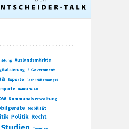
Auslandsmärkte
ildung
gitalisierung
E-Government
pa
Exporte
Fachkräftemangel
Importe
Industrie 4.0
ow
Kommunalverwaltung
bilgeräte
Mobilität
itik
Politik
Recht
Studien