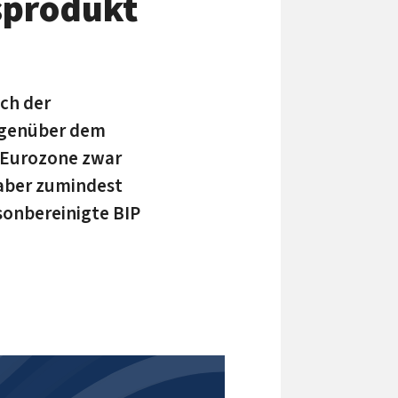
sprodukt
ch der
gegenüber dem
r Eurozone zwar
 aber zumindest
isonbereinigte BIP