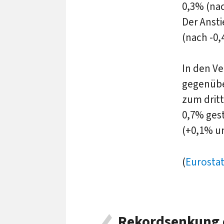
0,3% (nac
Der Ansti
(nach -0,
In den Ve
gegenübe
zum dritt
0,7% gest
(+0,1% u
(
Eurosta
Rekordsenkung d