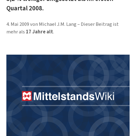
Quartal 2008.
4. Mai 2009
von
Michael J.M. Lang
Dieser Beitrag ist
mehr als
17 Jahre alt
.