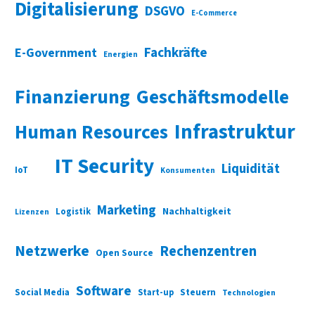
Digitalisierung
DSGVO
E-Commerce
Fachkräfte
E-Government
Energien
Finanzierung
Geschäftsmodelle
Infrastruktur
Human Resources
IT Security
Liquidität
IoT
Konsumenten
Marketing
Nachhaltigkeit
Logistik
Lizenzen
Netzwerke
Rechenzentren
Open Source
Software
Social Media
Start-up
Steuern
Technologien