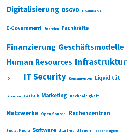
Digitalisierung
DSGVO
E-Commerce
Fachkräfte
E-Government
Energien
Finanzierung
Geschäftsmodelle
Infrastruktur
Human Resources
IT Security
Liquidität
IoT
Konsumenten
Marketing
Nachhaltigkeit
Logistik
Lizenzen
Netzwerke
Rechenzentren
Open Source
Software
Social Media
Start-up
Steuern
Technologien