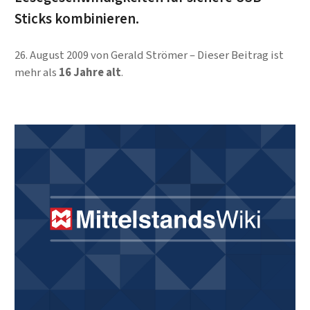
Sticks kombinieren.
26. August 2009
von
Gerald Strömer
Dieser Beitrag ist
mehr als
16 Jahre alt
.