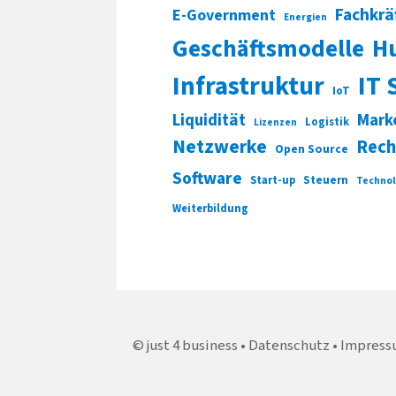
Fachkrä
E-Government
Energien
Geschäftsmodelle
H
Infrastruktur
IT 
IoT
Liquidität
Mark
Logistik
Lizenzen
Netzwerke
Rech
Open Source
Software
Start-up
Steuern
Technol
Weiterbildung
just 4 business
Datenschutz
Impress