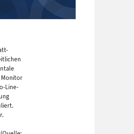
tt-
itlichen
ontale
 Monitor
o-Line-
gung
iert.
r.
 (Quelle: