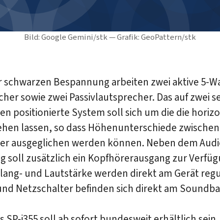
Bild: Google Gemini/stk — Grafik: GeoPattern/stk
r schwarzen Bespannung arbeiten zwei aktive 5-Wa
her sowie zwei Passivlautsprecher. Das auf zwei se
n positionierte System soll sich um die die horiz
ehen lassen, so dass Höhenunterschiede zwischen
er ausgeglichen werden können. Neben dem Audi
g soll zusätzlich ein Kopfhörerausgang zur Verfü
lang- und Lautstärke werden direkt am Gerät regul
und Netzschalter befinden sich direkt am Soundba
s SP-i355 soll ab sofort bundesweit erhältlich sein.