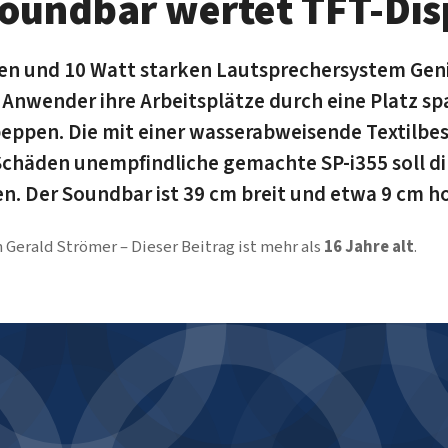
oundbar wertet TFT-Dis
n und 10 Watt starken Lautsprechersystem Geni
nwender ihre Arbeitsplätze durch eine Platz s
eppen. Die mit einer wasserabweisende Textilb
Schäden unempfindliche gemachte SP-i355 soll di
n. Der Soundbar ist 39 cm breit und etwa 9 cm h
n
Gerald Strömer
Dieser Beitrag ist mehr als
16 Jahre alt
.