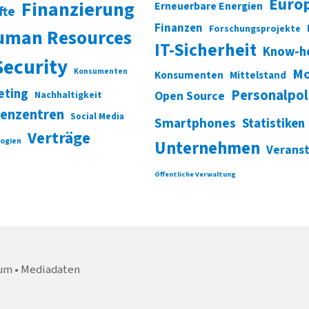
Euro
Finanzierung
Erneuerbare Energien
fte
Finanzen
Forschungsprojekte
uman Resources
IT-Sicherheit
Know-h
Security
Mo
Konsumenten
Konsumenten
Mittelstand
eting
Personalpol
Open Source
Nachhaltigkeit
enzentren
Social Media
Smartphones
Statistiken
Verträge
ogien
Unternehmen
Verans
Öffentliche Verwaltung
um
Mediadaten