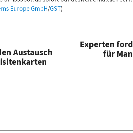
tems Europe GmbH
/
GST
)
Experten for
den Austausch
für Ma
isitenkarten