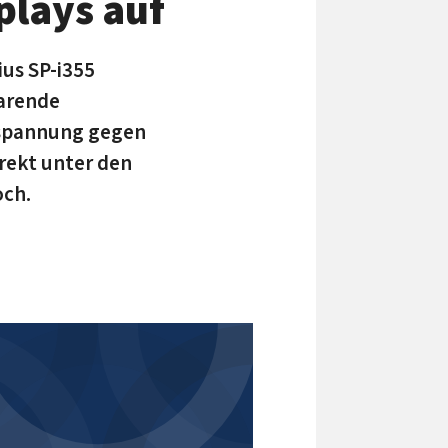
plays auf
us SP-i355
parende
espannung gegen
rekt unter den
och.