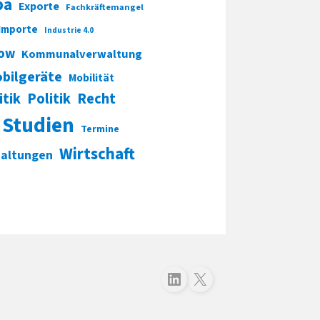
pa
Exporte
Fachkräftemangel
Importe
Industrie 4.0
ow
Kommunalverwaltung
bilgeräte
Mobilität
itik
Politik
Recht
Studien
Termine
Wirtschaft
taltungen
Folgen Sie uns auf LinkedIn
Folgen Sie uns auf X (Twitter)