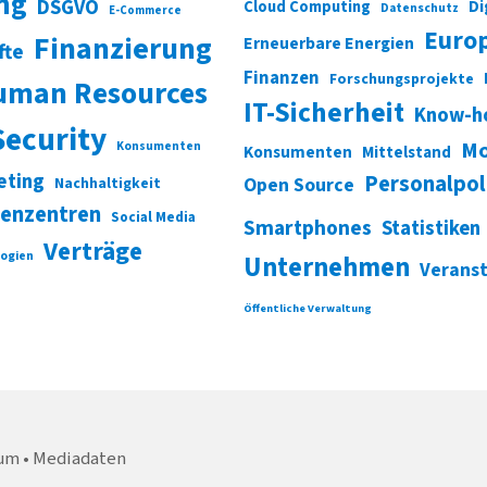
ung
DSGVO
Di
Cloud Computing
Datenschutz
E-Commerce
Euro
Finanzierung
Erneuerbare Energien
fte
Finanzen
Forschungsprojekte
uman Resources
IT-Sicherheit
Know-h
Security
Mo
Konsumenten
Konsumenten
Mittelstand
eting
Personalpol
Open Source
Nachhaltigkeit
enzentren
Social Media
Smartphones
Statistiken
Verträge
ogien
Unternehmen
Verans
Öffentliche Verwaltung
um
Mediadaten