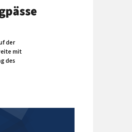
ngpässe
uf der
eite mit
ag des