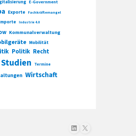
gitalisierung
E-Government
pa
Exporte
Fachkräftemangel
Importe
Industrie 4.0
ow
Kommunalverwaltung
bilgeräte
Mobilität
itik
Politik
Recht
Studien
Termine
Wirtschaft
taltungen
Folgen Sie uns auf LinkedIn
Folgen Sie uns auf X (Twitter)