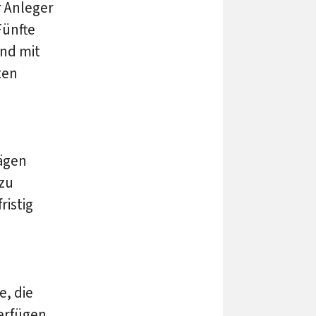
r Anleger
Fünfte
und mit
ten
ägen
 zu
ristig
e, die
erfügen.