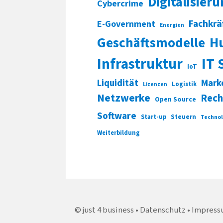
Digitalisier
Cybercrime
Fachkrä
E-Government
Energien
Geschäftsmodelle
H
Infrastruktur
IT 
IoT
Liquidität
Mark
Logistik
Lizenzen
Netzwerke
Rech
Open Source
Software
Start-up
Steuern
Technol
Weiterbildung
just 4 business
Datenschutz
Impress