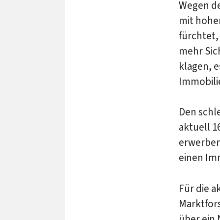
Wegen de
mit hohe
fürchtet
mehr Sic
klagen, e
Immobili
Den schl
aktuell 1
erwerben.
einen Imm
Für die a
Marktfo
über ein