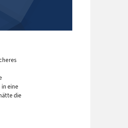
icheres
e
 in eine
hätte die