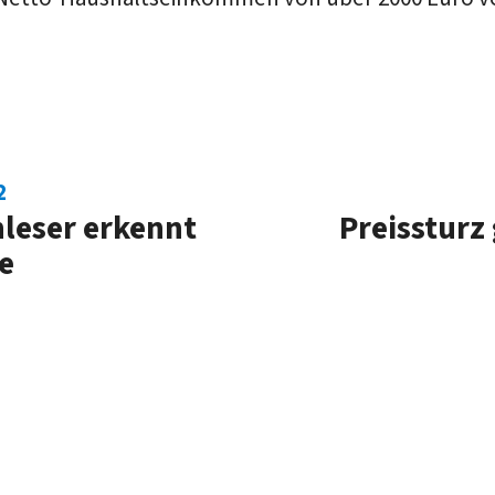
2
nleser erkennt
Preissturz 
e