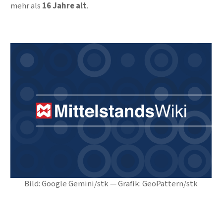
mehr als
16 Jahre alt
.
Bild: Google Gemini/stk — Grafik: GeoPattern/stk