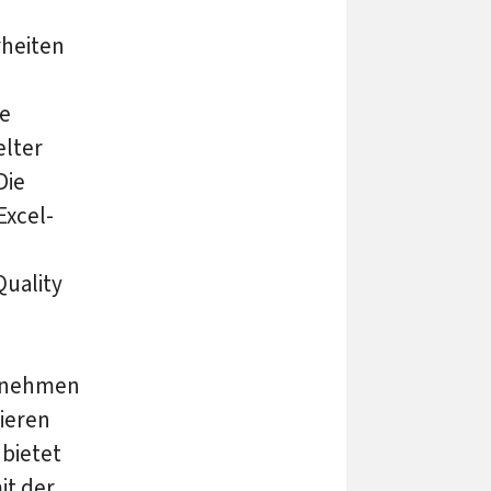
heiten
e
elter
Die
Excel-
Quality
ernehmen
ieren
 bietet
it der