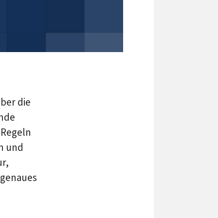
ber die
ände
 Regeln
n und
ur,
 genaues