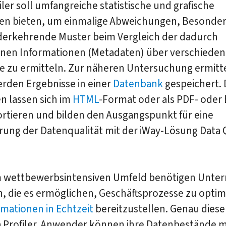
iler soll umfangreiche statistische und grafische
en bieten, um einmalige Abweichungen, Besonder
derkehrende Muster beim Vergleich der dadurch
en Informationen (Metadaten) über verschieden
e zu ermitteln. Zur näheren Untersuchung ermitt
erden Ergebnisse in einer
Datenbank
gespeichert. 
n lassen sich im
HTML
-Format oder als PDF- oder 
ortieren und bilden den Ausgangspunkt für eine
rung der Datenqualität mit der iWay-Lösung Data 
m wettbewerbsintensiven Umfeld benötigen Unt
, die es ermöglichen, Geschäftsprozesse zu optim
rmationen in Echtzeit
bereitzustellen. Genau diese
a Profiler. Anwender können ihre Datenbestände m