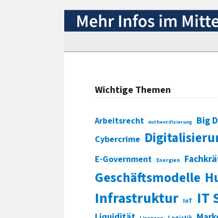
Wichtige Themen
Big 
Arbeitsrecht
Authentifizierung
Digitalisier
Cybercrime
Fachkrä
E-Government
Energien
Geschäftsmodelle
H
Infrastruktur
IT 
IoT
Liquidität
Mark