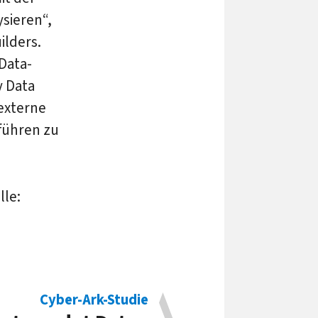
sieren“,
ilders.
 Data-
y Data
externe
hführen zu
lle:
Cyber-Ark-Studie