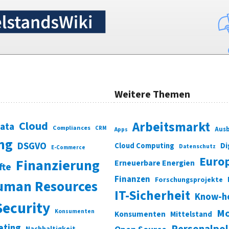
Weitere Themen
Cloud
Arbeitsmarkt
Data
Compliances
CRM
Ausb
Apps
ung
DSGVO
Di
Cloud Computing
Datenschutz
E-Commerce
Euro
Finanzierung
Erneuerbare Energien
fte
Finanzen
Forschungsprojekte
uman Resources
IT-Sicherheit
Know-h
Security
Mo
Konsumenten
Konsumenten
Mittelstand
eting