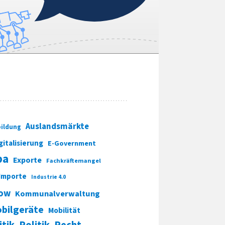
Auslandsmärkte
ildung
gitalisierung
E-Government
pa
Exporte
Fachkräftemangel
Importe
Industrie 4.0
ow
Kommunalverwaltung
bilgeräte
Mobilität