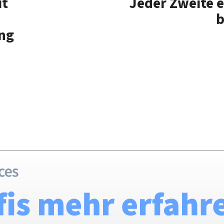
it
Jeder Zweite 
b
ng