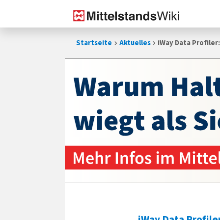
Zum
Startseite
Aktuelles
iWay Data Profiler
Inhalt
springen
iWay Data Profile