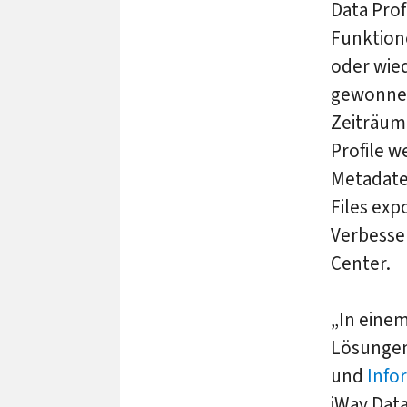
Data Prof
Funktion
oder wie
gewonnen
Zeiträum
Profile w
Metadate
Files exp
Verbesse
Center.
„In eine
Lösungen
und
Info
iWay Dat