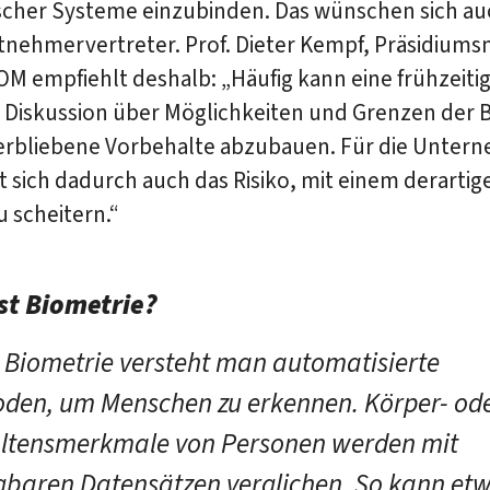
scher Systeme einzubinden. Das wünschen sich au
tnehmervertreter. Prof. Dieter Kempf, Präsidiums
M empfiehlt deshalb: „Häufig kann eine frühzeiti
e Diskussion über Möglichkeiten und Grenzen der 
verbliebene Vorbehalte abzubauen. Für die Unter
t sich dadurch auch das Risiko, mit einem derartig
u scheitern.“
st Biometrie?
 Biometrie versteht man automatisierte
den, um Menschen zu erkennen. Körper- od
ltensmerkmale von Personen werden mit
gbaren Datensätzen verglichen. So kann etw