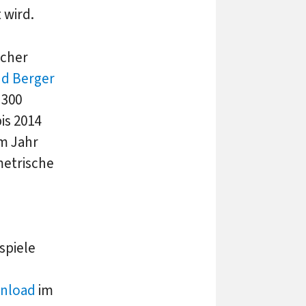
 wird.
scher
d Berger
 300
is 2014
m Jahr
metrische
spiele
nload
im