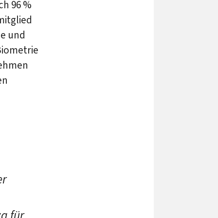
ch 96 %
mitglied
ge und
Biometrie
nehmen
en
er
a für