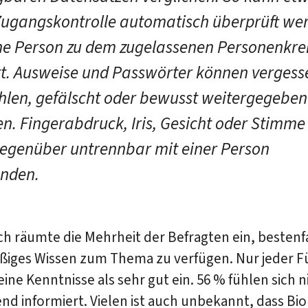
Zugangskontrolle automatisch überprüft we
ne Person zu dem zugelassenen Personenkre
t. Ausweise und Passwörter können vergess
hlen, gefälscht oder bewusst weitergegeben
n. Fingerabdruck, Iris, Gesicht oder Stimme
genüber untrennbar mit einer Person
nden.
ch räumte die Mehrheit der Befragten ein, bestenf
ßiges Wissen zum Thema zu verfügen. Nur jeder F
eine Kenntnisse als sehr gut ein. 56 % fühlen sich n
nd informiert. Vielen ist auch unbekannt, dass Bi