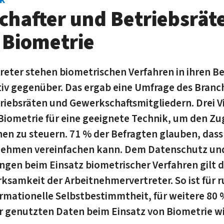
hafter und Betriebsräte
r Biometrie
eter stehen biometrischen Verfahren in ihren Be­
tiv gegenüber. Das ergab eine Umfrage des Bran
ebsräten und Ge­werk­schafts­mit­glie­dern. Drei V
Biometrie für eine ge­eig­nete Technik, um den Z
en zu steu­ern. 71 % der Befragten glauben, dass
nehmen vereinfachen kann. Dem Datenschutz und 
ungen beim Einsatz biometrischer Verfahren gilt 
amkeit der Ar­beit­neh­mer­ver­tre­ter. So ist für 
rmationelle Selbst­be­stimmt­heit, für weitere 80 
 genutzten Daten beim Einsatz von Biometrie wi