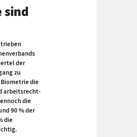
 sind
trie­ben
chenverbands
iertel der
ugang zu
 Biometrie die
arbeits­recht­
dennoch die
rund 90 % der
% die
chtig.