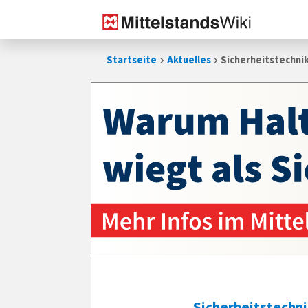
Zum
Startseite
Aktuelles
Sicherheitstechnik
Inhalt
springen
Sicherheitstechn