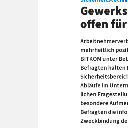
Gewerksc
offen fü
Arbeitnehmervertr
mehrheitlich posi
BITKOM unter Betri
Befragten halten 
Sicherheitsbereich
Abläufe im Unter
lichen Fragestell
besondere Aufmerks
Befragten die info
Zweckbindung der