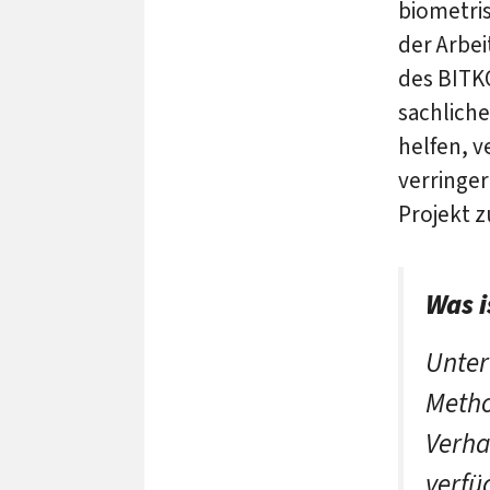
biometri
der Arbei
des BITKO
sachlich
helfen, 
verringer
Projekt z
Was i
Unter
Metho
Verha
verfü