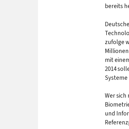
bereits h
Deutsche
Technolog
zufolge w
Millionen
mit eine
2014 soll
Systeme 
Wer sich
Biometrie
und Info
Referenzp