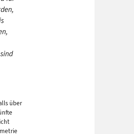
rden,
is
en,
 sind
alls über
ünfte
icht
ometrie