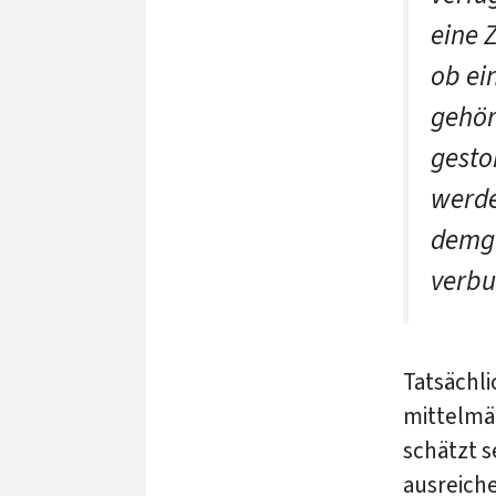
eine 
ob ei
gehör
gesto
werde
demge
verbu
Tatsächli
mittelmä
schätzt s
ausreiche