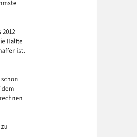
immste
s 2012
ie Hälfte
affen ist.
n schon
uf dem
 rechnen
 zu