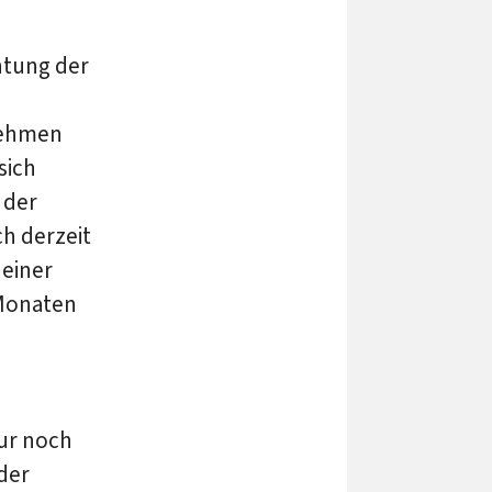
htung der
nehmen
sich
 der
ch derzeit
 einer
 Monaten
nur noch
der