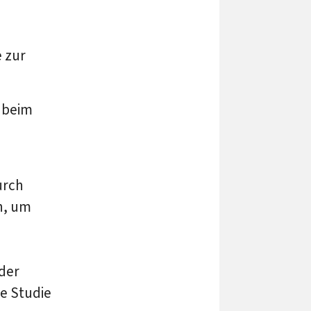
 zur
m beim
urch
n, um
der
ie Studie