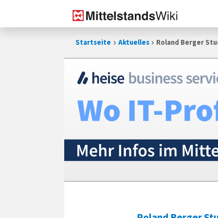
Zum
Startseite
Aktuelles
Roland Berger Stu
Inhalt
springen
Roland Berger St