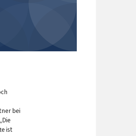
och
ner bei
„Die
e ist