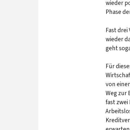
wieder po
Phase der
Fast drei
wieder da
geht soga
Für dies
Wirtscha
von einem
Weg zur 
fast zwei
Arbeitslo
Kreditver
erwarten