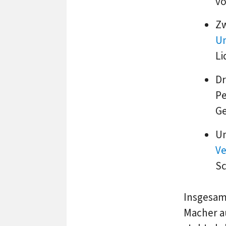
vo
Zw
U
Li
Dr
Pe
Ge
Un
Ve
Sc
Insgesam
Macher au