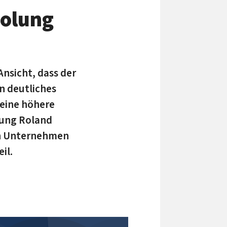
holung
Ansicht, dass der
n deutliches
 eine höhere
tung Roland
en Unternehmen
il.