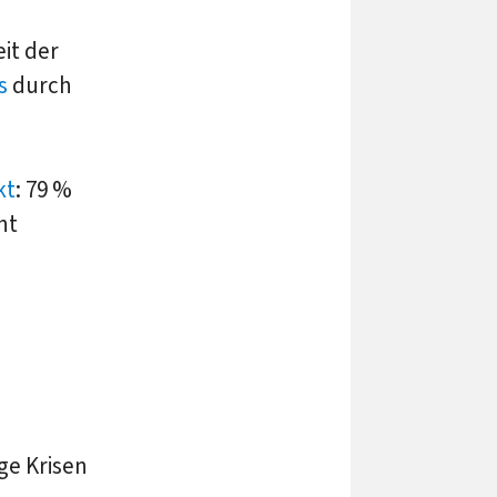
it der
s
durch
kt
: 79 %
ht
ge Krisen