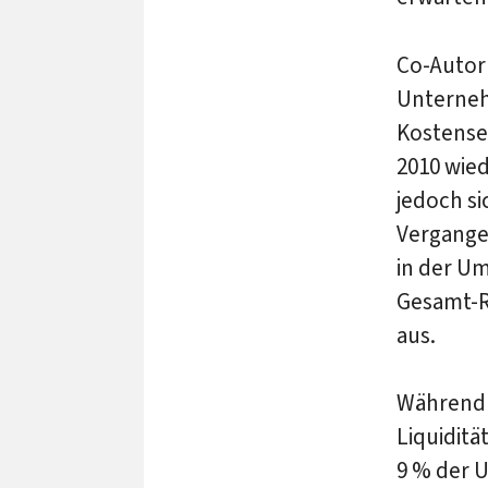
Co-Autor 
Unterneh
Kostens
2010 wied
jedoch si
Vergangen
in der Um
Gesamt-R
aus.
Während 
Liquiditä
9 % der 