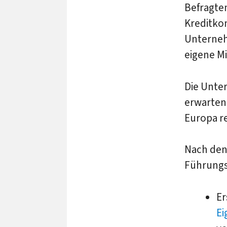
Befragten
Kreditko
Unterneh
eigene Mi
Die Unte
erwarten 
Europa r
Nach den
Führungsk
Er
Ei