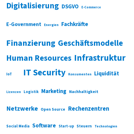
Digitalisierung
DSGVO
E-Commerce
Fachkräfte
E-Government
Energien
Finanzierung
Geschäftsmodelle
Infrastruktur
Human Resources
IT Security
Liquidität
IoT
Konsumenten
Marketing
Nachhaltigkeit
Logistik
Lizenzen
Netzwerke
Rechenzentren
Open Source
Software
Social Media
Start-up
Steuern
Technologien