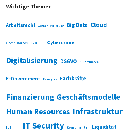
Wichtige Themen
Cloud
Big Data
Arbeitsrecht
Authentifizierung
Cybercrime
Compliances
CRM
Digitalisierung
DSGVO
E-Commerce
Fachkräfte
E-Government
Energien
Finanzierung
Geschäftsmodelle
Infrastruktur
Human Resources
IT Security
Liquidität
IoT
Konsumenten