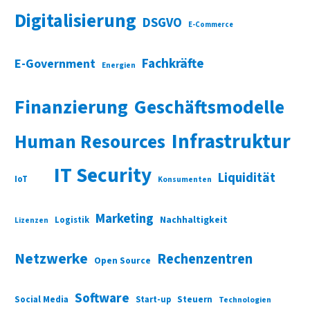
Digitalisierung
DSGVO
E-Commerce
Fachkräfte
E-Government
Energien
Finanzierung
Geschäftsmodelle
Infrastruktur
Human Resources
IT Security
Liquidität
IoT
Konsumenten
Marketing
Nachhaltigkeit
Logistik
Lizenzen
Netzwerke
Rechenzentren
Open Source
Software
Social Media
Start-up
Steuern
Technologien