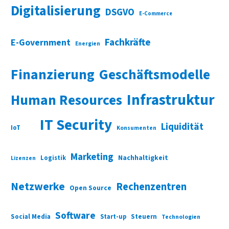
Digitalisierung
DSGVO
E-Commerce
Fachkräfte
E-Government
Energien
Finanzierung
Geschäftsmodelle
Infrastruktur
Human Resources
IT Security
Liquidität
IoT
Konsumenten
Marketing
Nachhaltigkeit
Logistik
Lizenzen
Netzwerke
Rechenzentren
Open Source
Software
Social Media
Start-up
Steuern
Technologien