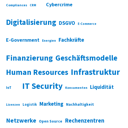
Cybercrime
Compliances
CRM
Digitalisierung
DSGVO
E-Commerce
Fachkräfte
E-Government
Energien
Finanzierung
Geschäftsmodelle
Infrastruktur
Human Resources
IT Security
Liquidität
IoT
Konsumenten
Marketing
Nachhaltigkeit
Logistik
Lizenzen
Netzwerke
Rechenzentren
Open Source